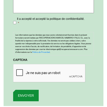
Consentimiento
*
Il a accepté et accepté la politique de confidentialité.
*
Les informations que les données que nous avons volontairement fournies dans le présent
formulaire seront traitées par RECUPERACIONS MARCEL NAVARRO I FILLS, S.L. avec la
finalité de la réponse à votre sollicitude. Vos données ne seront pas cédées à tiers, salvo
quando mer indispensable pour la prestation du service ou les obligations légales. Vous pouvez
exercer vos droits d’accès, de rectification, de limitation, de portabilité, d’opposition et de
suppression des données par courrier électronique apd@recuperacionsnavarro.com. Plus
d'informations sur la
Política de Privacidad
.
CAPTCHA